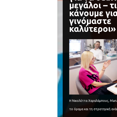
μεγάλοι – τι
κάνουμε γι
γινόμαστε
καλύτεροι»
Η Νικολέττα Χαραλάμπους, Manag
το όραμα και τη στρατηγική ανά