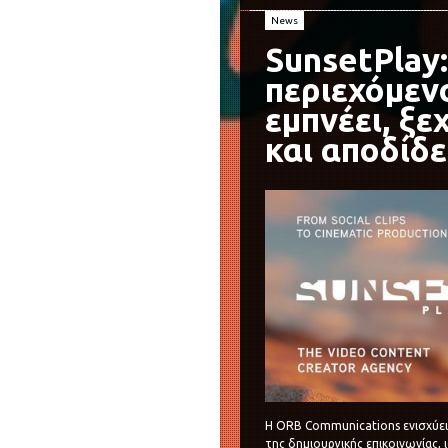
News
SunsetPlay
περιεχόμεν
εμπνέει, ξε
και αποδίδε
Η ORB Communications ενισχύει
της δημιουργικής επικοινωνίας, 