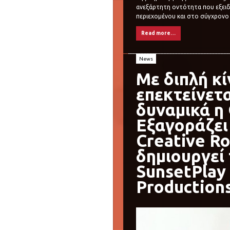
ανεξάρτητη οντότητα που εξειδ
περιεχομένου και στο σύγχρονο 
Read more…
News
Με διπλή κ
επεκτείνετα
δυναμικά 
Εξαγοράζει
Creative R
δημιουργεί
SunsetPlay
Production