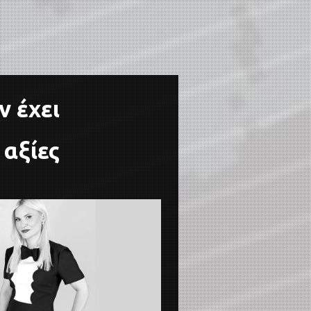
ν έχει
 αξίες