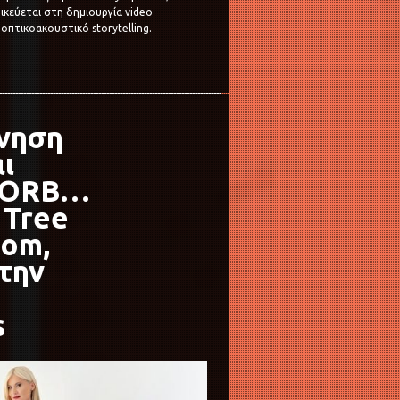
ικεύεται στη δημιουργία video
οπτικοακουστικό storytelling.
ίνηση
ι
η ORB…
 Tree
oom,
 την
s