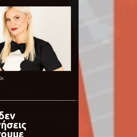
ει
δεν
νήσεις
νουμε