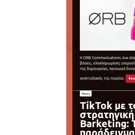
Η ORB Communications, ένα σύγ
βάσεις, ολοκληρωμένες υπηρεσί
της δημιουργίας, προχωρά δυνα
αναπτυξιακής της πορείας.
Rea
News
TikTok με τ
στρατηγική
Barketing: 
παράδειγμα