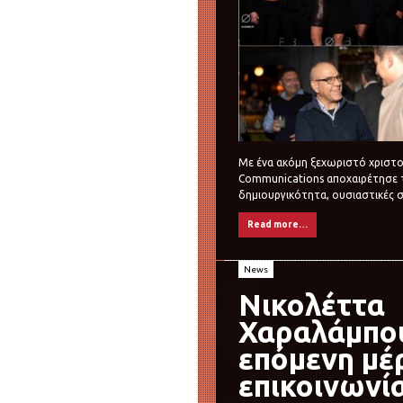
Με ένα ακόμη ξεχωριστό χριστο
Communications αποχαιρέτησε το
δημιουργικότητα, ουσιαστικές σ
Read more…
News
Νικολέττα
Χαραλάμπου
επόμενη μέ
επικοινωνί