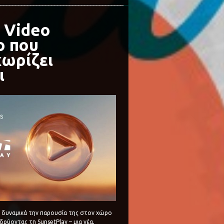
: Video
ο που
χωρίζει
ι
 δυναμικά την παρουσία της στον χώρο
ιδρύοντας τη SunsetPlay – μια νέα,