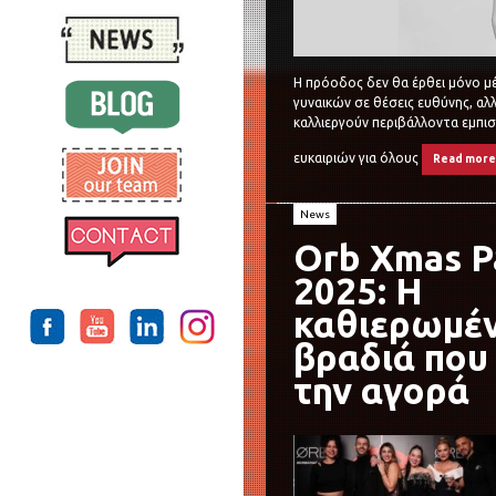
Η πρόοδος δεν θα έρθει μόνο μ
γυναικών σε θέσεις ευθύνης, α
καλλιεργούν περιβάλλοντα εμπισ
ευκαιριών για όλους
Read mor
News
Orb Xmas P
2025: Η
καθιερωμέ
βραδιά που
την αγορά