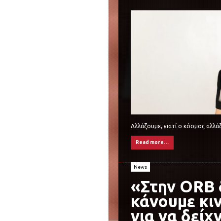
Αλλάζουμε, γιατί ο κόσμος αλλάζ
Read more…
News
«Στην ORB 
κάνουμε κι
για να δείχ